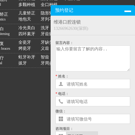
多颗种植
全口种植
d
预约登记
儿童矫正
隐形矫正
龅牙
矫正
地包天
牙列不齐
tics
维港口腔连锁
冷光美白
洗牙
黄黑牙
13266962630(深圳)
白
四环素牙
牙齿贴面
itening
全瓷牙
牙缺失
镶牙
留言内容：
复
烤瓷牙
义齿
n braces
蛀牙补牙
智齿
牙龈出血
疗
拔牙
牙周炎
al
*
姓名：
*
电话：
微信：
咨询项目：