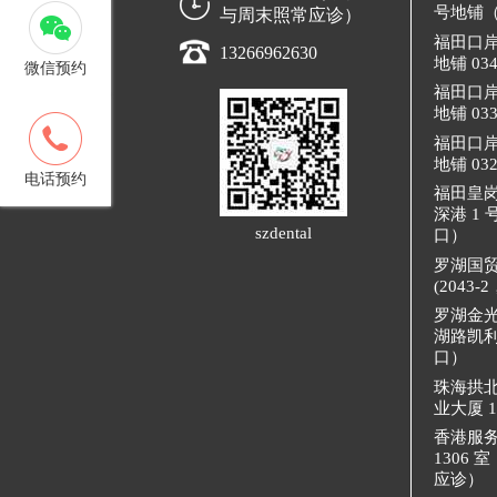
号地铺
与周末照常应诊）
福田口
13266962630
地铺 0
微信预约
福田口
地铺 0
客服
福田口
13266962630
地铺 0
电话预约
福田皇
深港 1
szdental
口）
罗湖国
(204
罗湖金
湖路凯利
口）
珠海拱
业大厦 
香港服
1306
应诊）