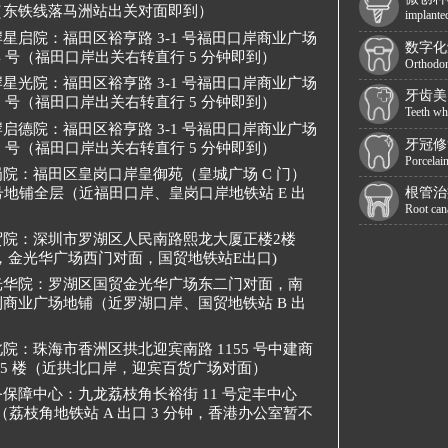
（东铁线落马洲站出关对面即到）
implante
岸星启院：
福田区裕亨路 3-1 号福田口岸商业广场
数字化
34 号（福田口岸出关右转直行 5 分钟即到）
Orthodon
岸星光院：
福田区裕亨路 3-1 号福田口岸商业广场
牙齿美
33 号（福田口岸出关右转直行 5 分钟即到）
Teeth wh
岸启德院：
福田区裕亨路 3-1 号福田口岸商业广场
牙冠修
32 号（福田口岸出关右转直行 5 分钟即到）
Porcelai
岗院：
福田区皇岗口岸皇御苑（皇城广场 C 门）
 号地铺全层（近福田口岸、皇岗口岸地铁站 E 出
根管治
Root can
贸院：
深圳市罗湖区人民南路熙龙大厦正楼2楼
3-2，金光华广场西门对面，国贸地铁站E出口)
光华院：
罗湖区国贸金光华广场东二门对面，南
商业广场地铺（近罗湖口岸、国贸地铁站 B 出
北院：
珠海市香洲区拱北迎宾南路 1155 号中建商
15 楼（近拱北口岸，迎宾百货广场对面）
务保障中心：
九龙荔枝角长裕街 11 号定丰中心
 室（荔枝角地铁站 A 出口 3 分钟，香港办公室暂不