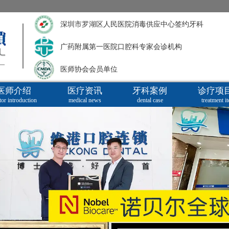
深圳市罗湖区人民医院消毒供应中心签约牙科
广药附属第一医院口腔科专家会诊机构
医师协会会员单位
医师介绍
医疗资讯
牙科案例
诊疗项
tor introduction
medical news
dental case
treatment i