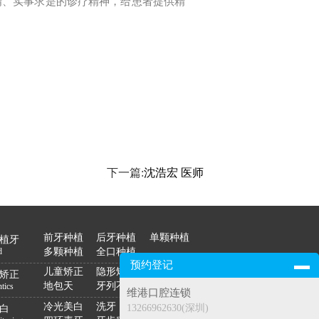
精、实事求是的诊疗精神，给患者提供精
下一篇:
沈浩宏 医师
前牙种植
后牙种植
单颗种植
植牙
多颗种植
全口种植
d
预约登记
儿童矫正
隐形矫正
龅牙
矫正
地包天
牙列不齐
tics
维港口腔连锁
冷光美白
洗牙
黄黑牙
13266962630(深圳)
白