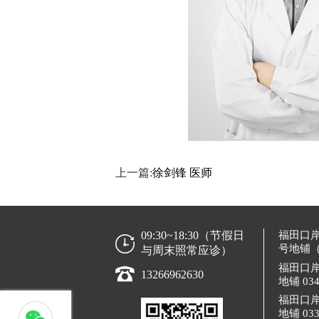
上一篇:
徐剑锋 医师
09:30~18:30（节假日
福田口
号地铺
与周末照常应诊）
福田口
13266962630
地铺 0
福田口
地铺 0