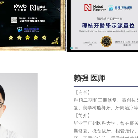
赖强 医师
【专长】
种植二期和三期修复、微创拔
复、美学树脂补牙、牙周治疗
【简介】
毕业于广州医科大学，曾在韶
期修复、微创拔牙、根管治疗