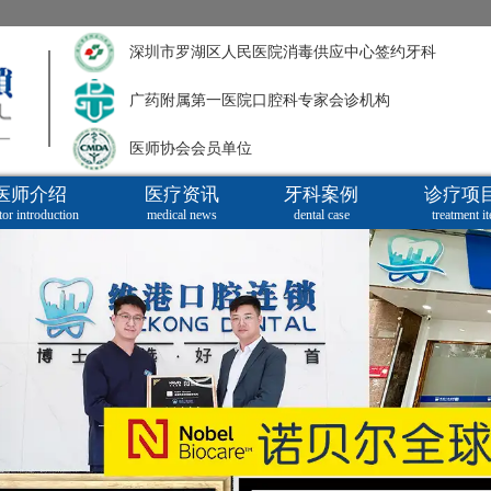
深圳市罗湖区人民医院消毒供应中心签约牙科
广药附属第一医院口腔科专家会诊机构
医师协会会员单位
医师介绍
医疗资讯
牙科案例
诊疗项
tor introduction
medical news
dental case
treatment i