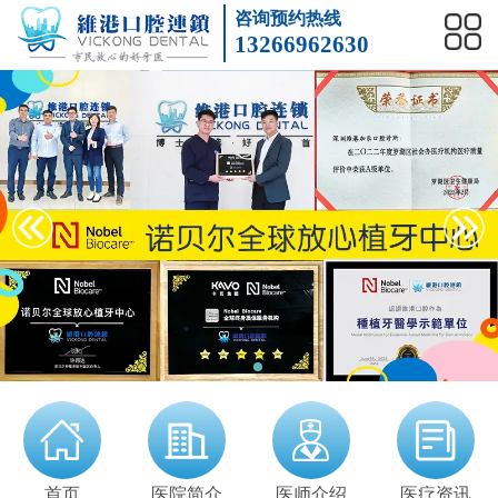
咨询预约热线
13266962630
前牙种植
后牙种植
单颗种植
微创种植牙
多颗种植
全口种植
implanted
儿童矫正
隐形矫正
龅牙
数字化矫正
地包天
牙列不齐
Orthodontics
冷光美白
洗牙
黄黑牙
牙齿美白
四环素牙
牙齿贴面
Teeth whitening
全瓷牙
牙缺失
镶牙
牙冠修复
烤瓷牙
义齿
Porcelain braces
蛀牙补牙
智齿
牙龈出血
根管治疗
拔牙
牙周炎
Root canal
首页
医院简介
医师介绍
医疗资讯