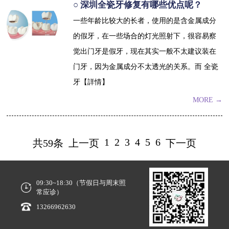
○ 深圳全瓷牙修复有哪些优点呢？
一些年龄比较大的长者，使用的是含金属成分
的假牙，在一些场合的灯光照射下，很容易察
觉出门牙是假牙，现在其实一般不太建议装在
门牙，因为金属成分不太透光的关系。而 全瓷
牙【詳情】
MORE →
1
2
3
4
5
6
共59条
上一页
下一页
09:30~18:30（节假日与周末照
常应诊）
13266962630