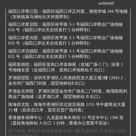
szdental
福田口岸香江院：
福田区福田口岸正对面，海悦华城 104 号地铺
（东铁线落马洲站出关对面即到）
福田口岸星启院：
福田区裕亨路 3-1 号福田口岸商业广场地铺
034 号（福田口岸出关右转直行 5 分钟即到）
福田口岸星光院：
福田区裕亨路 3-1 号福田口岸商业广场地铺
033 号（福田口岸出关右转直行 5 分钟即到）
福田口岸启德院：
福田区裕亨路 3-1 号福田口岸商业广场地铺
032 号（福田口岸出关右转直行 5 分钟即到）
福田皇岗院：
福田区皇岗口岸皇御苑（皇城广场 C 门）深港 1
号地铺全层（近福田口岸、皇岗口岸地铁站 E 出口）
罗湖国贸院：
深圳市罗湖区人民南路熙龙大厦正楼2楼 (2043-2，
金光华广场西门对面，国贸地铁站E出口)
罗湖金光华院：
罗湖区国贸金光华广场东二门对面，南湖路凯利
商业广场地铺（近罗湖口岸、国贸地铁站 B 出口）
珠海拱北院：
珠海市香洲区拱北迎宾南路 1155 号中建商业大厦
15 楼（近拱北口岸，迎宾百货广场对面）
香港服务保障中心：
九龙荔枝角长裕街 11 号定丰中心 1306 室
（荔枝角地铁站 A 出口 3 分钟，香港办公室暂不应诊）
热门导航:
种植牙
种牙补牙多少钱一颗
牙齿矫正
牙齿美白
深圳