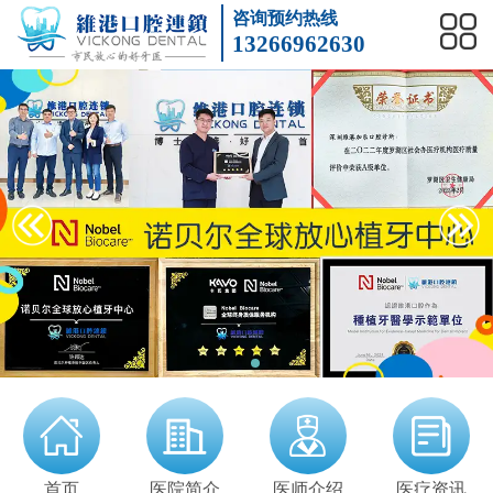
咨询预约热线
13266962630
前牙种植
后牙种植
单颗种植
微创种植牙
多颗种植
全口种植
implanted
儿童矫正
隐形矫正
龅牙
数字化矫正
地包天
牙列不齐
Orthodontics
冷光美白
洗牙
黄黑牙
牙齿美白
四环素牙
牙齿贴面
Teeth whitening
全瓷牙
牙缺失
镶牙
牙冠修复
烤瓷牙
义齿
Porcelain braces
蛀牙补牙
智齿
牙龈出血
根管治疗
拔牙
牙周炎
Root canal
首页
医院简介
医师介绍
医疗资讯